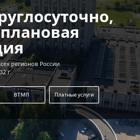
руглосуточно,
 плановая
ция
сех регионов России.
2 г.
ВТМП
Платные услуги