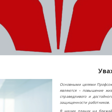
Ува
Основными целями Профсою
являются – повышение жиз
справедливого и достойног
защищенности работников.
В наших планах на ближа