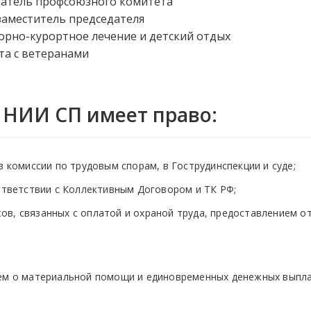
датель профсоюзного комитета
заместитель председателя
орно-курортное лечение и детский отдых
а с ветеранами
 НИИ СП имеет право:
в комиссии по трудовым спорам, в Гострудинспекции и суде;
оответствии с Коллективным Договором и ТК РФ;
в, связанных с оплатой и охраной труда, предоставлением о
ием о материальной помощи и единовременных денежных выпла