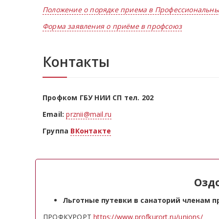
Положение о порядке приема в Профессиональны
Форма заявления о приёме в профсоюз
Контакты
Профком ГБУ НИИ СП тел. 202
Email:
prznii@mail.ru
Группа
ВКонтакте
Озд
Льготные путевки в санаторий членам 
ПРОФКУРОРТ
https://www.profkurort.ru/unions/