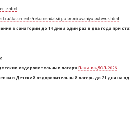
lenie.html
rzrf.ru/documents/rekomendatsii-po-bronirovaniyu-putevok.html
ния в санатории до 14 дней один раз в два года при ст
за
 детские оздоровительные лагеря
Памятка-ДОЛ-2026
вки в Детский оздоровительный лагерь до 21 дня на одн