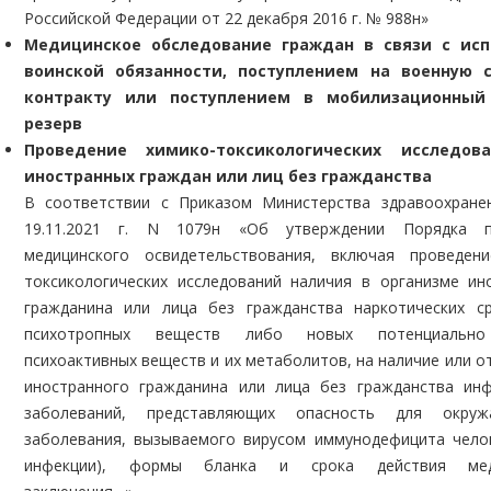
Российской Федерации от 22 декабря 2016 г. № 988н»
Медицинское обследование граждан в связи с ис
воинской обязанности, поступлением на военную 
контракту или поступлением в мобилизационный
резерв
Проведение химико-токсикологических исследов
иностранных граждан или лиц без гражданства
В соответствии с Приказом Министерства здравоохран
19.11.2021 г. N 1079н «Об утверждении Порядка п
медицинского освидетельствования, включая проведен
токсикологических исследований наличия в организме ин
гражданина или лица без гражданства наркотических с
психотропных веществ либо новых потенциально
психоактивных веществ и их метаболитов, на наличие или о
иностранного гражданина или лица без гражданства ин
заболеваний, представляющих опасность для окру
заболевания, вызываемого вирусом иммунодефицита чело
инфекции), формы бланка и срока действия меди