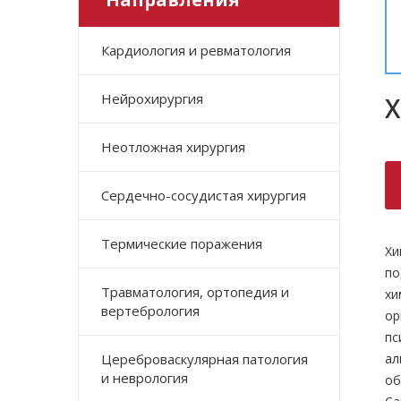
Кардиология и ревматология
Нейрохирургия
Х
Неотложная хирургия
Сердечно-сосудистая хирургия
Термические поражения
Хи
по
Травматология, ортопедия и
хи
вертебрология
ор
пс
ал
Цереброваскулярная патология
и неврология
об