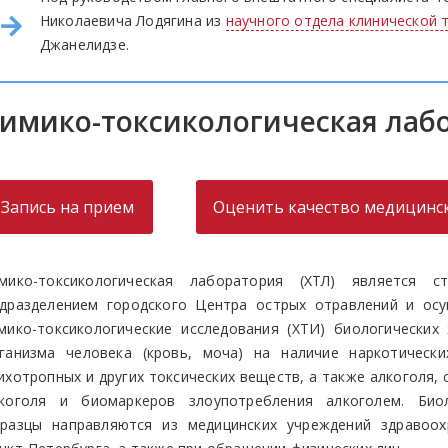
Николаевича Лодягина из
научного отдела клинической 
Джанелидзе.
имико-токсикологическая лаб
Запись на прием
Оценить качество медицин
мико-токсикологическая лаборатория (ХТЛ) является ст
дразделением городского Центра острых отравлений и ос
мико-токсикологические исследования (ХТИ) биологических
ганизма человека (кровь, моча) на наличие наркотически
ихотропных и других токсических веществ, а также алкоголя, 
коголя и биомаркеров злоупотребления алкоголем. Биол
разцы направляются из медицинских учреждений здравоох