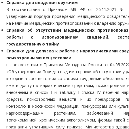
Справка для владения оружием
В соответствии с Приказом МЗ РФ от 26.11.2021 № 
утверждении порядка проведения медицинского освидетел
на наличие медицинских противопоказаний к владению оруж
Справка об отсутствии медицинских противопока
работы с использованием сведений, соста
государственную тайну
Справка для допуска к работе с наркотическими сре
психотропными веществами
в соответствии
с
Приказом Минздрава России от 04.05.202
«Об утверждении Порядка выдачи справки об отсутствии у р
которые в соответствии со своими трудовыми обязанност
иметь доступ к наркотическим средствам, психотропным 
внесенным в список I и таблицу I списка IV перечня нар
средств, психотропных веществ и их прекурсоров, п
контролю в Российской Федерации, прекурсорам или куль
наркосодержащим растениям, заболеваний нарк
токсикоманией, хроническим алкоголизмом, формы такой с
признании утратившим силу приказа Министерства здрав