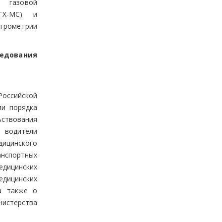
 газовой
(ГХ-МС) и
ктрометрии
ледования
Российской
ии порядка
ствования
водители
ицинского
анспортных
едицинских
дицинских
 а также о
истерства