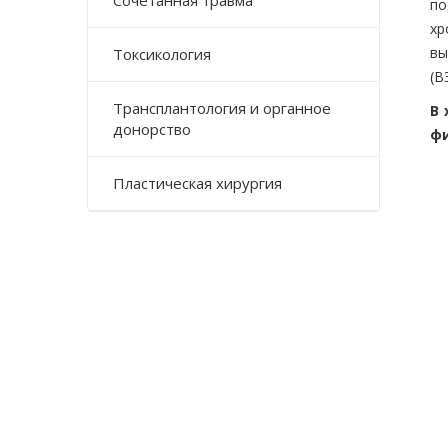
Сочетанная травма
п
х
вы
Токсикология
(В
Трансплантология и органное
В 
донорство
ф
Пластическая хирургия