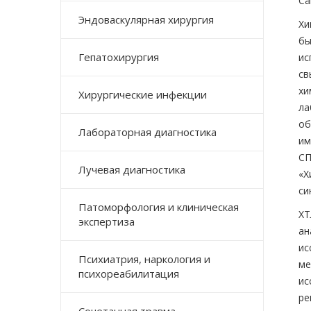
Са
Эндоваскулярная хирургия
Хи
бы
Гепатохирургия
ис
св
х
Хирургические инфекции
ла
об
Лабораторная диагностика
им
СП
Лучевая диагностика
«Х
си
Патоморфология и клиническая
ХТ
экспертиза
а
ис
Психиатрия, наркология и
ме
психореабилитация
ис
ре