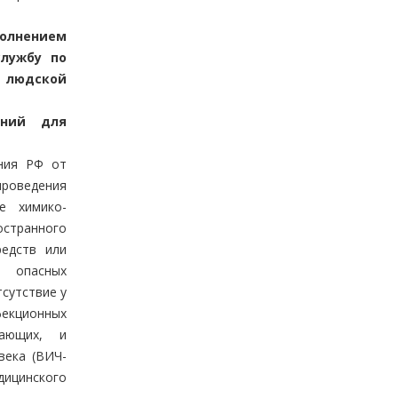
полнением
службу по
 людской
аний для
ения РФ от
роведения
ие химико-
остранного
редств или
 опасных
тсутствие у
фекционных
жающих, и
века (ВИЧ-
цинского