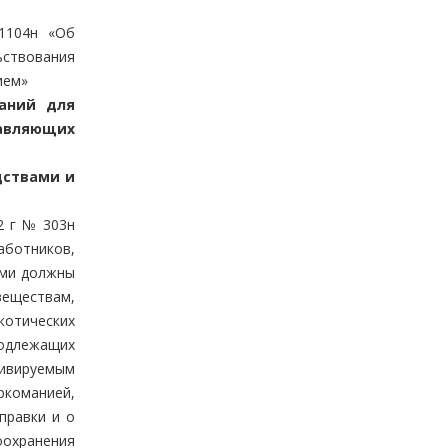
1104н «Об
ьствования
ием»
заний для
вляющих
дствами и
2 г № 303н
аботников,
ями должны
веществам,
котических
одлежащих
тивируемым
оманией,
правки и о
оохранения