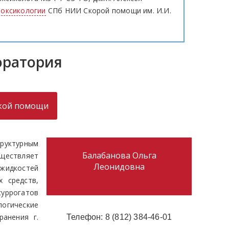
токсикологии
СПб НИИ Скорой помощи им. И.И.
оратория
ской помощи
руктурным
Балабанова Ольга
уществляет
Леонидовна
 жидкостей
х средств,
суррогатов
огические
ранения г.
Телефон: 8 (812) 384-46-01