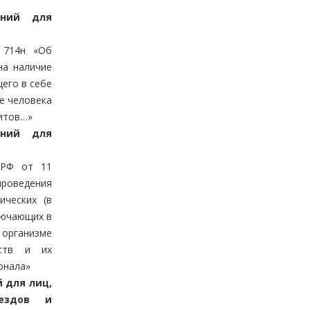
аний для
 714н «Об
на наличие
его в себе
е человека
литов…»
аний для
 РФ от 11
роведения
ических (в
лючающих в
 организме
еств и их
онала»
 для лиц,
оездов и