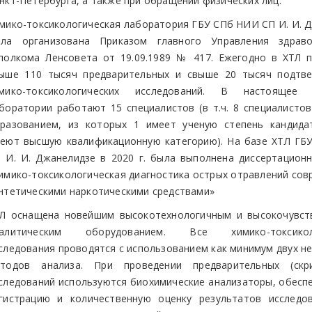
нкт-Петербурга, а также при обращении физических лиц.
мико-токсикологическая лаборатория ГБУ СПб НИИ СП И. И. 
ла организована Приказом главного Управления здраво
полкома Ленсовета от 19.09.1989 № 417. Ежегодно в ХТЛ 
ыше 110 тысяч предварительных и свыше 20 тысяч подтв
имико-токсикологических исследований. В настояще
боратории работают 15 специалистов (в т.ч. 8 специалисто
разованием, из которых 1 имеет ученую степень кандида
еют высшую квалификационную категорию). На базе ХТЛ Г
 И. И. Джанелидзе в 2020 г. была выполнена диссертацион
имико-токсикологическая диагностика острых отравлений со
нтетическими наркотическими средствами»
Л оснащена новейшим высокотехнологичным и высокочувст
налитическим оборудованием. Все химико-токсиколо
следования проводятся с использованием как минимум двух н
тодов анализа. При проведении предварительных (скри
следований используются биохимические анализаторы, обес
гистрацию и количественную оценку результатов исследо