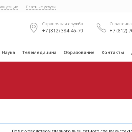
бовидящих
Платные услуги
Справочная служба
Справочна
+7 (812) 384-46-70
+7 (812) 
Наука
Телемедицина
Образование
Контакты
Под руководством главного внештатного специалиста-то