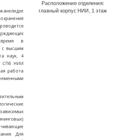
Расположение отделения:
Джанелидзе
главный корпус НИИ, 1 этаж
охранения
проводится
ерждающих
е время в
в с высшим
та наук, 4
БУ СПб НИИ
ная работа
временными
вительным
гические
езависимых
нинговых)
печивающие
вания. Для