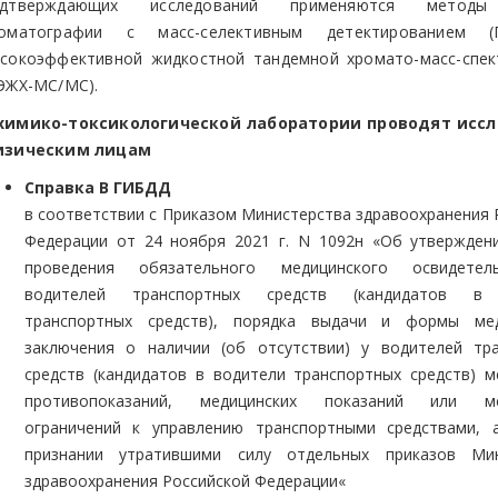
одтверждающих исследований применяются методы
роматографии с масс-селективным детектированием 
сокоэффективной жидкостной тандемной хромато-масс-спе
ЭЖХ-МС/МС).
химико-токсикологической лаборатории проводят исс
изическим лицам
Справка В ГИБДД
в соответствии с Приказом Министерства здравоохранения 
Федерации от 24 ноября 2021 г. N 1092н «Об утвержден
проведения обязательного медицинского освидетель
водителей транспортных средств (кандидатов в 
транспортных средств), порядка выдачи и формы мед
заключения о наличии (об отсутствии) у водителей тр
средств (кандидатов в водители транспортных средств) м
противопоказаний, медицинских показаний или ме
ограничений к управлению транспортными средствами,
признании утратившими силу отдельных приказов Мин
здравоохранения Российской Федерации«