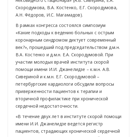
нековидного стационара» (А.В. Сиверина, Е.А.
Скородумова, В.А. Костенко, Е.Г. Скородумова,
А.Н. Фёдоров, И.С. Магамадов).
В рамках конгресса состоялся симпозиум
«Какие подходы к ведению больных с острым
коронарным синдромом диктует современный
век?», прошедший под председательством д.м.н.
В.А. Костенко и д.м.н. Е.А. Скородумовой. При
участии молодых врачей института скорой
помощи имени И.И. Джанелидзе – к.м.н. А.В.
Сивериной и к.м.н. Е.Г. Скородумовой –
петербургские кардиологи обсудили вопросы
приверженности пациентов к терапии и
вторичной профилактике при хронической
сердечной недостаточности.
«В течение двух лет в институте скорой помощи
имени И.И. Джанелидзе ведется регистр
пациентов, страдающих хронической сердечной