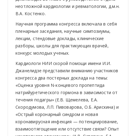
неотложной кардиологии и ревматологии, д.м.н.
В.А. Костенко.
Научная программа конгресса включала в себя
пленарные заседания, научные симпозиумы,
лекции, стендовые доклады, клинические
разборы, школы для практикующих врачей,
конкурс молодых ученых.
Кардиологи НИИ скорой помощи имени И.И.
Джанелидзе представили вниманию участников
конгресса два постерных доклада на темы:
«Оценка уровня N-концевого пропептида
натрийуретического гормона в зависимости от
течения подагры» (Е.В. Щемелева, Е.А.
Скородумова, Л.П. Пивоварова, О.Б. Арискина) и
«Острый коронарный синдром и новая
коронавирусная инфекция — потенциирование,
взаимоотягощение или отсутствие связи? Опыт