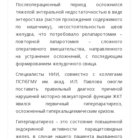
Послеоперационный период осложнился
тяжелой энтеральной недостаточностью в виде
энтеростаза (застоя прохождения содержимого
по кишечнику), несостоятельностью швов
желудка, что потребовало релапаротомии –
повторной лапаротомия – сложного
оперативного вмешательства, направленного
на устранение осложнений, с последующим
формированием желудочного свища.
Специалисты НИИ, совместно с коллегами
ПСПбГМУ им. акад. И.П. Павлова смогли
поставить правильный диагноз: причиной
нарушений моторно-эвакуаторной функции ЖКТ
явился первичный гиперпаратиреоз,
осложненный гиперкальциемическим кризом.
Гиперпаратиреоз – это состояние повышенной
эндокринной активности паращитовидных
желез, в случае нашего пациента вызванного