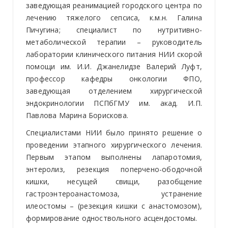
заведующая реанимацией городского центра по
лечению тяжелого сепсиса, к.м.н. Галина
Пичугина; специалист по нутритивно-
метаболической терапии – руководитель
лаборатории клинического питания НИИ скорой
помощи им. И.И. Джанелидзе Валерий Луфт,
профессор кафедры онкологии ФПО,
заведующая отделением хирургической
эндокринологии ПСПбГМУ им. акад. И.П.
Павлова Марина Борискова.
Специалистами НИИ было принято решение о
проведении этапного хирургического лечения.
Первым этапом выполнены лапаротомия,
энтеролиз, резекция поперчено-ободочной
кишки, несущей свищи, разобщение
гастроэнтероанастомоза, устранение
илеостомы – (резекция кишки с анастомозом),
формирование одноствольного асцендостомы.