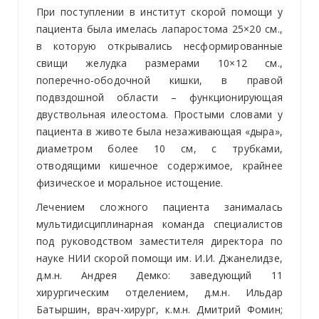
При поступлении в институт скорой помощи у
пациента была имелась лапаростома 25×20 см.,
в которую открывались несформированные
свищи желудка размерами 10×12 см.,
поперечно-ободочной кишки, в правой
подвздошной области – функционирующая
двуствольная илеостома. Простыми словами у
пациента в животе была незаживающая «дыра»,
диаметром более 10 см, с трубками,
отводящими кишечное содержимое, крайнее
физическое и моральное истощение.
Лечением сложного пациента занималась
мультидисциплинарная команда специалистов
под руководством заместителя директора по
науке НИИ скорой помощи им. И.И. Джанелидзе,
д.м.н. Андрея Демко: заведующий 11
хирургическим отделением, д.м.н. Ильдар
Батыршин, врач-хирург, к.м.н. Дмитрий Фомин;