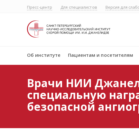
Пресс-центр
Для специалистов
Версия для сла
Об институте
Пациентам и посетителям
Врачи НИИ Джане
специальную нагр
безопасной ангио