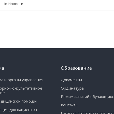
In
Новости
ка
Образование
ра и органы управления
Документы
орно-консультативное
Ординатура
ние
Режим занятий обучающихс
едицинской помощи
Контакты
ция для пациентов
Целевая подготовка специа