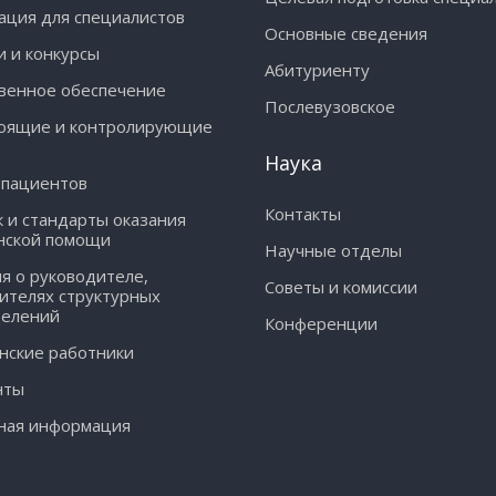
ция для специалистов
Основные сведения
и и конкурсы
Абитуриенту
венное обеспечение
Послевузовское
оящие и контролирующие
Наука
 пациентов
Контакты
 и стандарты оказания
нской помощи
Научные отделы
я о руководителе,
Советы и комиссии
ителях структурных
делений
Конференции
ские работники
нты
ная информация