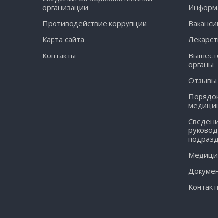
организации
Информа
Противодействие коррупции
Ваканси
Карта сайта
Лекарст
Контакты
Вышест
органы
Отзывы
Порядок
медици
Сведени
руковод
подраз
Медицин
Докуме
Контакт