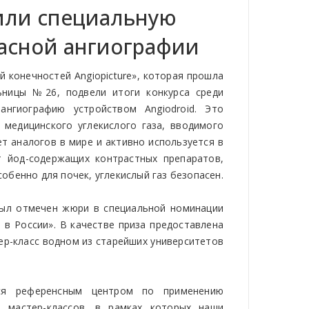
или специальную
пасной ангиографии
 конечностей Angiopicture», которая прошла
ьницы №26, подвели итоги конкурса среди
ангиографию устройством Angiodroid. Это
медицинского углекислого газа, вводимого
т аналогов в мире и активно используется в
 йод-содержащих контрастных препаратов,
собенно для почек, углекислый газ безопасен.
 был отмечен жюри в специальной номинации
 в России». В качестве приза предоставлена
ер-класс водном из старейших университетов
ся референсным центром по применению
 мастер-классов, в рамках которых наши