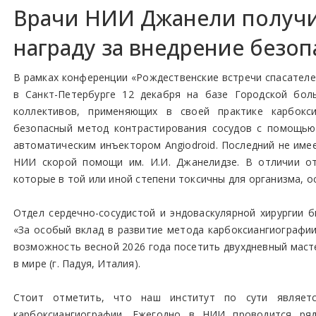
Врачи НИИ Джанели получ
награду за внедрение безо
В рамках конференции «Рождественские встречи спасателей
в Санкт-Петербурге 12 декабря на базе Городской бол
коллективов, применяющих в своей практике карбокси
безопасный метод контрастирования сосудов с помощью 
автоматическим инъектором Angiodroid. Последний не имее
НИИ скорой помощи им. И.И. Джанелидзе. В отличии от
которые в той или иной степени токсичны для организма, о
Отдел сердечно-сосудистой и эндоваскулярной хирургии
«За особый вклад в развитие метода карбоксиангиографии
возможность весной 2026 года посетить двухдневный маст
в мире (г. Падуя, Италия).
Стоит отметить, что наш институт по сути являет
карбоксиангиографии. Ежегодно в НИИ проводится ряд