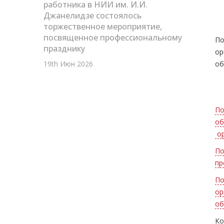
работника в НИИ им. И.И.
Джанелидзе состоялось
торжественное мероприятие,
посвященное профессиональному
По
празднику
ор
19th Июн 2026
об
По
об
ор
По
пр
По
ор
об
Ко