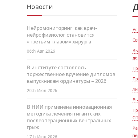
Д
Новости
Нейромониторинг: как врач-
Ус
нейрофизиолог становится
Cв
«третьим глазом» хирурга
Вы
06th Авг 2026
де
В институте состоялось
Пр
торжественное вручение дипломов
Пр
выпускникам ординатуры – 2026
Ли
20th Июл 2026
Вы
В НИИ применена инновационная
Пр
методика лечения гигантских
СП
послеоперационных вентральных
грыж
Ра
пе
17th Июл 2026