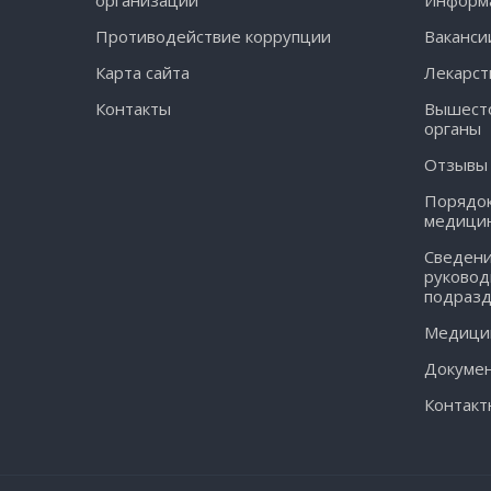
организации
Информа
Противодействие коррупции
Ваканси
Карта сайта
Лекарст
Контакты
Вышест
органы
Отзывы
Порядок
медици
Сведени
руковод
подраз
Медицин
Докуме
Контакт