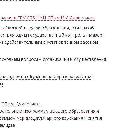
ования в ГБУ СПб НИИ СП им.И.И.Джанелидзе
ь (надзор) в сфере образования, отчеты об
ществляющим государственный контроль (надзор)
го недействительным в установленном законом
основным вопросам организации и осуществления
анелидзе» на обучение по образовательным
ры
 СП им. Джанелидзе
овательным программам высшего образования и
аммам мер дисциплинарного взыскания и снятия
нелидзе