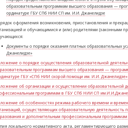
образовательным программам высшего образования — прог
ординатуре ГБУ СПб НИИ СП им. И.И. Джанелидзе
рядок оформления возникновения, приостановления и прекр
ганизацией и обучающимися и (или) родителями (законными п
учающихся:
Документы о порядке оказания платных образовательных ус
Джанелидзе»
ложение о порядке осуществления образовательной деятель
разовательным программам высшего образования — программ
динатуре ГБУ «СПб НИИ скорой помощи им. И.И. Джанелидзе»
ложение об организации и осуществлении образовательной 
офессиональным программам в ГБУ СПб НИИ СП им.И.И.Джане
ложение об особенностях режима рабочего времени и времен
ганизаций, осуществляющих образовательную деятельность 
разования и дополнительным профессиональным программам 
пия локального нормативного акта, регламентирующего разм