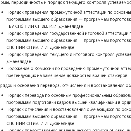
рмы, периодичность и порядок текущего контроля успеваемо
Порядок проведения промежуточной аттестации по основн
программам высшего образования — программам подготовки
ГБУ СПб НИИ СП им. И.И. Джанелидзе
Порядок проведения государственной итоговой аттестации
программам высшего образования — программам подготовки
СПб НИИ СП им. И.И. Джанелидзе
Порядок проведения текущего и итогового контроля успева
Джанелидзе
Положение о Комиссии по проведению промежуточной аттес
претендующих на замещение должностей врачей-стажеров
рядок и основания перевода, отчисления и восстановления о
Порядок перевода по основным профессиональным образо
программам подготовки кадров высшей квалификации в орди
Порядок отчисления и восстановления обучающихся по ос
программам высшего образования — программам подготовки
СПб НИИ СП им. И.И. Джанелидзе
Порядок предоставления академического отпуска обучающ