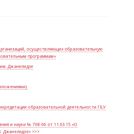
)
организаций, осуществляющих образовательную
зовательным программам»
им. Джанелидзе
риложениями)
 аккредитации образовательной деятельности ГБУ
ия и науки № 708-06 от 11.03.15 «О
. Джанелидзе» >>>