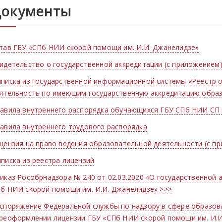
окументы
тав ГБУ «СПб НИИ скорой помощи им. И.И. Джанелидзе»
идетельство о государственной аккредитации (с приложением
писка из государственной информационной системы «Реестр 
ятельность по имеющим государственную аккредитацию обра
авила внутреннего распорядка обучающихся ГБУ СПб НИИ СП 
авила внутреннего трудового распорядка
цензия на право ведения образовательной деятельности (с п
писка из реестра лицензий
иказ Рособрнадзора № 240 от 02.03.2020 «О государственной
б НИИ скорой помощи им. И.И. Джанелидзе» >>>
споряжение Федеральной службы по надзору в сфере образован
реоформлении лицензии ГБУ «СПб НИИ скорой помощи им. И.И