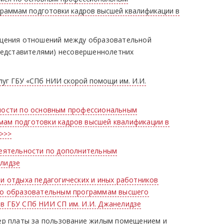
раммам подготовки кадров высшей квалификации в
ащения отношений между образовательной
редставителями) несовершеннолетних
луг ГБУ «СПб НИИ скорой помощи им. И.И.
ности по основным профессиональным
ам подготовки кадров высшей квалификации в
>>>
деятельности по дополнительным
лидзе
и отдыха педагогических и иных работников
по образовательным программам высшего
в ГБУ СПб НИИ СП им. И.И. Джанелидзе
ер платы за пользование жилым помещением и