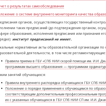
чет о результатах самообследования
ложение о системе внутреннего мониторинга качества образ
едписания органов, осуществляющих государственный контрол
полнении таких предписаний (до подтверждения органом, осу
сфере образования, исполнения предписания или признания е
рядке):
институт предписаний не имеет.
кальные нормативные акты образовательной организации по 
разовательной деятельности, в том числе регламентирующие:
Правила приема в ГБУ «СПб НИИ скорой помощи им. И.И. Дж
программам высшего образования — программам ординату
жим занятий обучающихся:
Правила внутреннего распорядка обучающихся ГБУ СПб НИИ
Положение о порядке применения к обучающимся по образ
соответствующим дополнительным профессиональным прогр
их с указанных обучающихся в ГБУ СПб НИИ СП им. И.И. Джа