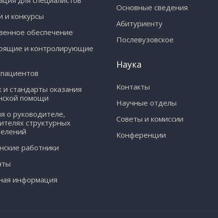
ция для специалистов
Основные сведения
и и конкурсы
Абитуриенту
венное обеспечение
Послевузовское
оящие и контролирующие
Наука
 пациентов
Контакты
 и стандарты оказания
нской помощи
Научные отделы
я о руководителе,
Советы и комиссии
ителях структурных
делений
Конференции
ские работники
нты
ная информация