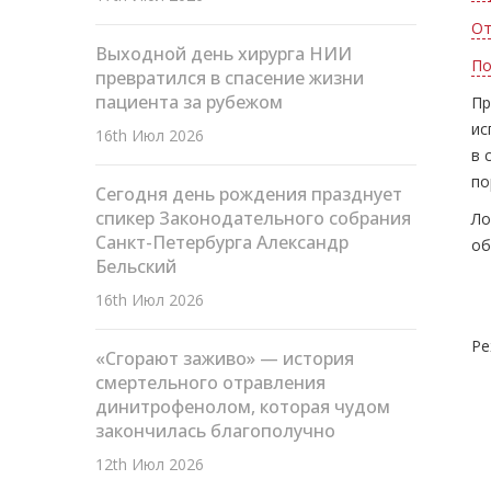
От
Выходной день хирурга НИИ
По
превратился в спасение жизни
пациента за рубежом
Пр
ис
16th Июл 2026
в 
по
Сегодня день рождения празднует
спикер Законодательного собрания
Ло
Санкт-Петербурга Александр
об
Бельский
16th Июл 2026
Ре
«Сгорают заживо» — история
смертельного отравления
динитрофенолом, которая чудом
закончилась благополучно
12th Июл 2026